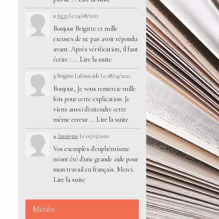
2
jyc33
Le 24/08/2021
Bonjour Brigitte et mille
excuses de ne pas avoir répondu
avant. Après vérification, il faut
écrire : ...
Lire la suite
3
Brigitte Lafourcade
Le 08/04/2021
Bonjour, Je vous remercie mille
fois pour cette explication. Je
viens aussi d'entendre cette
même erreur ...
Lire la suite
4
Anonyme
Le 05/03/2020
Vos exemples d'euphémisme
m'ont été d'une grande aide pour
mon travail en français. Merci.
Lire la suite
Météo