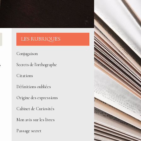
LES RUBRIQUES
Conjugaison
,
Secrets de l'orthographe
Citations
Définitions oubliées
Origine des expressions
Cabinet de Curiosités
Mon avis sur les livres
Passage secret