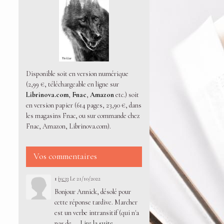
Disponible soit en version numérique
(2,99 €, téléchargeable en ligne sur
Librinova.com
,
Fnac
,
Amazon
etc.) soit
en version papier (614 pages, 23,90 €, dans
les magasins Fnac, ou sur commande chez
Fnac, Amazon, Librinova.com).
Vos commentaires
1
jyc33
Le 21/10/2022
Bonjour Annick, désolé pour
cette réponse tardive. Marcher
est un verbe intransitif (qui n'a
pas de ...
Lire la suite