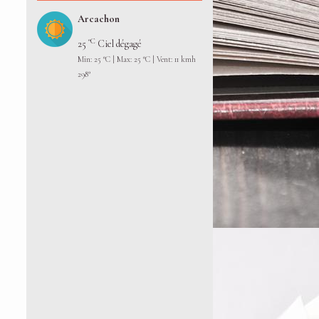
Arcachon
°C
25
Ciel dégagé
Min: 25 °C | Max: 25 °C | Vent: 11 kmh
298°