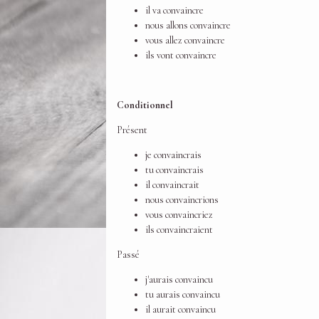
il va convaincre
nous allons convaincre
vous allez convaincre
ils vont convaincre
Conditionnel
Présent
je convaincrais
tu convaincrais
il convaincrait
nous convaincrions
vous convaincriez
ils convaincraient
Passé
j'aurais convaincu
tu aurais convaincu
il aurait convaincu