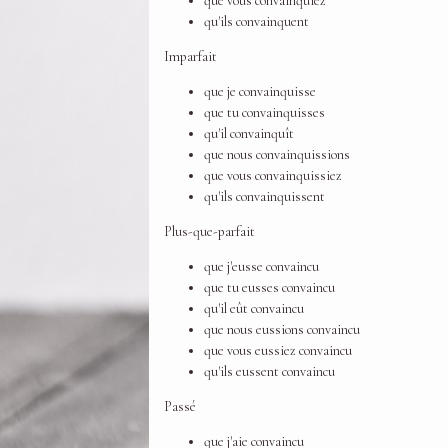
que vous convainquiez
qu'ils convainquent
Imparfait
que je convainquisse
que tu convainquisses
qu'il convainquît
que nous convainquissions
que vous convainquissiez
qu'ils convainquissent
Plus-que-parfait
que j'eusse convaincu
que tu eusses convaincu
qu'il eût convaincu
que nous eussions convaincu
que vous eussiez convaincu
qu'ils eussent convaincu
Passé
que j'aie convaincu