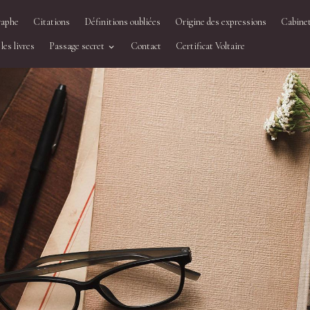
raphe
Citations
Définitions oubliées
Origine des expressions
Cabinet
les livres
Passage secret
Contact
Certificat Voltaire