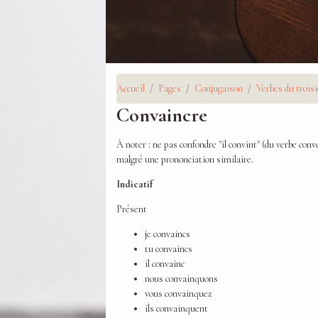
Accueil
Pages
Conjugaison
Verbes du trois
Convaincre
À noter : ne pas confondre "il convint" (du verbe conv
malgré une prononciation similaire.
Indicatif
Présent
je convaincs
tu convaincs
il convainc
nous convainquons
vous convainquez
ils convainquent