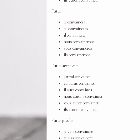
ils eurent convaincu
Futur
je convaincrai
tu convaincras
il convaincra
nous convaincrons
vous convaincrez
ils convaincront
Futur antérieur
j'aurai convaincu
tu auras convaincu
il aura convaincu
nous aurons convaincu
vous aurez convaincu
ils auront convaincu
Futur proche
je vais convaincre
tu vas convaincre