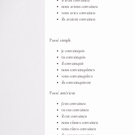
il avait convaincu
nous avions convaincu
vous aviez convaincu
ils avaient convaincu
Passé simple
je convainquis
tu convainquis
il convainquit
nous convainquîmes
vous convainquîtes
ils convainquirent
Passé antérieur
j'eus convaincu
tu eus convaincu
il eut convaincu
nous eûmes convaincu
vous eûtes convaincu