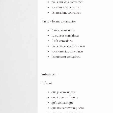
nous aurions convaincu
vous auriez convaincu
ils auraient convaincu
Passé - forme alternative
j'eusse convaincu
tu eusses convaincu
il eût convaincu
nous eussions convaincu
vous eussiez convaincu
ils eussent convaincu
Subjonctif
Présent
que je convainque
que tu convainques
qu'il convainque
que nous convainquions