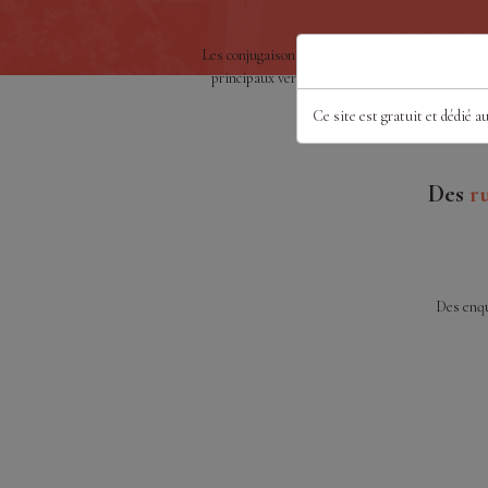
Les conjugaisons des
Des défin
principaux verbes
"rares
euphé
Ce site est gratuit et dédié a
Des
r
Des enquê