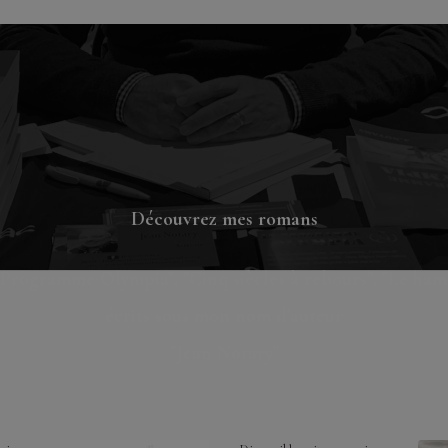
Découvrez mes romans
 Programme Olympia", "Cinq siècles à rebours", "Le ham
écrits sous mon nom d'auteur
"Jean Notary"