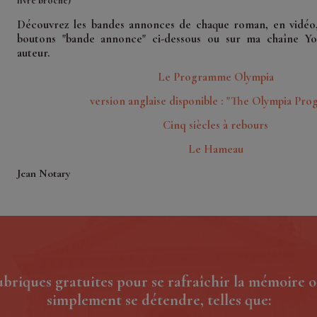
livre broché)
Découvrez les bandes annonces de chaque roman, en vidéo, 
boutons "bande annonce" ci-dessous ou sur ma chaîne Y
auteur.
Le Programme Olympia
version anglaise disponible : "The Olympia Pro
Cinq siècles à rebours
Le Hameau
Jean Notary
ubriques gratuites pour se rafraîchir la mémoire o
simplement se détendre, telles que: