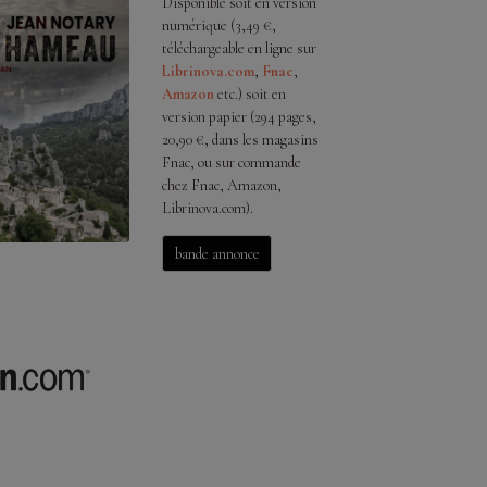
Disponible soit en version
numérique (3,49 €,
téléchargeable en ligne sur
Librinova.com
,
Fnac
,
Amazon
etc.) soit en
version papier (294 pages,
20,90 €, dans les magasins
Fnac, ou sur commande
chez Fnac, Amazon,
Librinova.com).
bande annonce