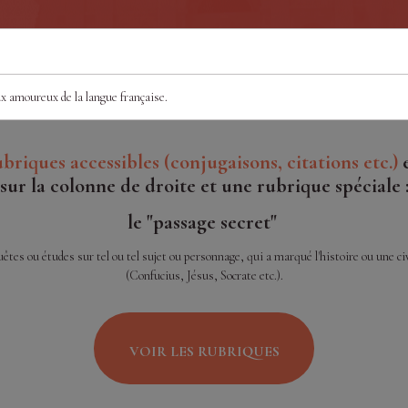
itions de mots
Les secrets de l'orthographe
Les origines d
" oxymore,
avec des exemples concrets
expressions 
misme etc
ux amoureux de la langue française.
ubriques accessibles (conjugaisons, citations etc.)
e
sur la colonne de droite et une rubrique spéciale 
le "passage secret"
tes ou études sur tel ou tel sujet ou personnage, qui a marqué l'histoire ou une civ
(Confucius, Jésus, Socrate etc.).
VOIR LES RUBRIQUES