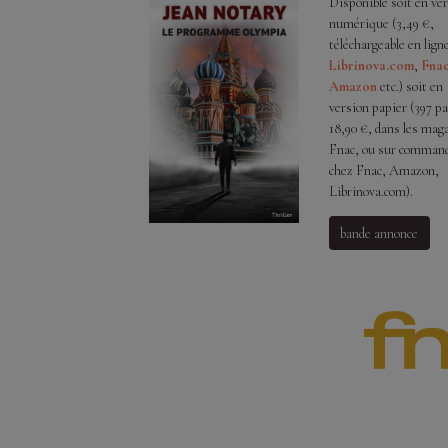
Disponible soit en ve
numérique (3,49 €,
téléchargeable en lign
Librinova.com
,
Fna
Amazon
etc.) soit en
version papier (397 pa
18,90 €, dans les mag
Fnac, ou sur comman
chez Fnac, Amazon,
Librinova.com).
bande annonce