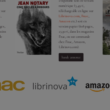
rsion
Disponible soit en version
numérique (3,49 €,
e sur
téléchargeable en ligne sur
c
,
Librinova.com
,
Fnac
,
Amazon
etc.) soit en
ges,
version papier (608 pages,
asins
23,90 €, dans les magasins
de
Fnac, ou sur commande
chez Fnac, Amazon,
Librinova.com).
bande annonce