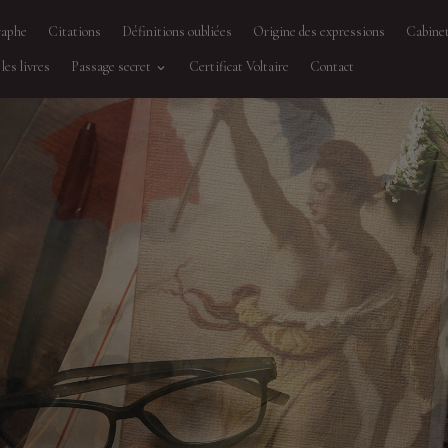
raphe
Citations
Définitions oubliées
Origine des expressions
Cabinet
les livres
Passage secret
Certificat Voltaire
Contact