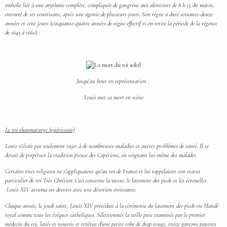
embolie liée à une arythmie complète, compliquée de gangrène aux alentours de 8 h 15 du matin,
entouré de ses courtisans, après une agonie de plusieurs jours. Son règne a duré soixante-douze
années et cent jours (cinquante-quatre années de règne effectif si on retire la période de la régence
de 1643 à 1661).
Jusqu'au bout en représentation :
Louis met sa mort en scène
Le roi thaumaturge (guérisseur)
Louis n'était pas seulement sujet à de nombreuses maladies et autres problèmes de santé. Il se
devait de perpétuer la tradition pieuse des Capétiens, en soignant lui-même des malades.
Certains rites religieux ne s’appliquaient qu’au roi de France et lui rappelaient son statut
particulier de roi Très Chrétien. Ceci concerne la messe, le lavement des pieds et les écrouelles.
Louis XIV assuma ses devoirs avec une dévotion croissante.
Chaque année, le jeudi saint, Louis XIV procédait à la cérémonie du lavement des pieds ou Mandé
royal comme tous les évêques catholiques. Sélectionnés la veille puis examinés par le premier
médecin du roi, lavés et nourris et revêtus d’une petite robe de drap rouge, treize garçons pauvres