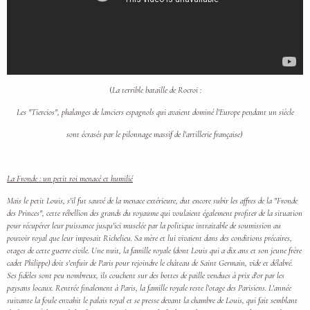
(
La terrible bataille de Rocroi :
Les "Tiercios", phalanges de lanciers espagnols qui avaient dominé l'Europe pendant un siècle
sont écrasés par le pilonnage massif de l'artillerie française)
La Fronde : un petit roi menacé et humilié
Mais le petit Louis, s'il fut sauvé de la menace extérieure, dut encore subir les affres de la "Fronde
des Princes", cette rébellion des grands du royaume qui voulaient également profiter de la situation
pour récupérer leur puissance jusqu'ici muselée par la politique intraitable de soumission au
pouvoir royal que leur imposait Richelieu. Sa mère et lui vivaient dans des conditions précaires,
otages de cette guerre civile. Une nuit, la famille royale (dont Louis qui a dix ans et son jeune frère
cadet Philippe) doit s'enfuir de Paris pour rejoindre le château de Saint Germain, vide et délabré.
Ses fidèles sont peu nombreux, ils couchent sur des bottes de paille vendues à prix d'or par les
paysans locaux. Rentrée finalement à Paris, la famille royale reste l'otage des Parisiens. L'année
suivante la foule envahit le palais royal et se presse devant la chambre de Louis, qui fait semblant