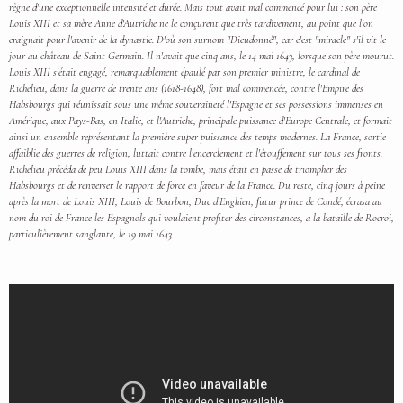
règne d'une exceptionnelle intensité et durée. Mais tout avait mal commencé pour lui : son père
Louis XIII et sa mère Anne d'Autriche ne le conçurent que très tardivement, au point que l'on
craignait pour l'avenir de la dynastie. D'où son surnom "Dieudonné", car c'est "miracle" s'il vit le
jour au château de Saint Germain. Il n'avait que cinq ans, le 14 mai 1643, lorsque son père mourut.
Louis XIII s'était engagé, remarquablement épaulé par son premier ministre, le cardinal de
Richelieu, dans la guerre de trente ans (1618-1648), fort mal commencée, contre l'Empire des
Habsbourgs qui réunissait sous une même souveraineté l'Espagne et ses possessions immenses en
Amérique, aux Pays-Bas, en Italie, et l'Autriche, principale puissance d'Europe Centrale, et formait
ainsi un ensemble représentant la première super puissance des temps modernes. La France, sortie
affaiblie des guerres de religion, luttait contre l'encerclement et l'étouffement sur tous ses fronts.
Richelieu précéda de peu Louis XIII dans la tombe, mais était en passe de triompher des
Habsbourgs et de renverser le rapport de force en faveur de la France. Du reste, cinq jours à peine
après la mort de Louis XIII, Louis de Bourbon, Duc d'Enghien, futur prince de Condé, écrasa au
nom du roi de France les Espagnols qui voulaient profiter des circonstances, à la bataille de Rocroi,
particulièrement sanglante, le 19 mai 1643.