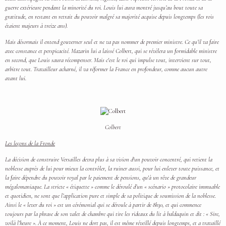
guerre extérieure pendant la minorité du roi. Louis lui aura montré jusqu’au bout toute sa
gratitude, en restant en retrait du pouvoir malgré sa majorité acquise depuis longtemps (les rois
étaient majeurs à treize ans).
Mais désormais il entend gouverner seul et ne va pas nommer de premier ministre. Ce qu’il va faire
avec constance et perspicacité. Mazarin lui a laissé Colbert, qui se révèlera un formidable ministre
en second, que Louis saura récompenser. Mais c'est le roi qui impulse tout, intervient sur tout,
arbitre tout. Travailleur acharné, il va réformer la France en profondeur, comme aucun autre
avant lui.
Colbert
Les leçons de la Fronde
La décision de construire Versailles devra plus à sa vision d'un pouvoir concentré, qui retient la
noblesse auprès de lui pour mieux la contrôler, la ruiner aussi, pour lui enlever toute puissance, et
la faire dépendre du pouvoir royal par le paiement de pensions, qu'à un rêve de grandeur
mégalomaniaque. La stricte « étiquette » comme le déroulé d’un « scénario » protocolaire immuable
et quotidien, ne sont que l’application pure et simple de sa politique de soumission de la noblesse.
Ainsi le « lever du roi » est un cérémonial qui se déroule à partir de 8h30, et qui commence
toujours par la phrase de son valet de chambre qui tire les rideaux du lit à baldaquin et dit : « Sire,
voilà l’heure ». À ce moment, Louis ne dort pas, il est même réveillé depuis longtemps, et a travaillé