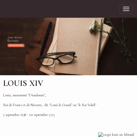
LOUIS XIV
Louis, surnommé "Dieudonné",
Roi de France et de Navarre, dit "Louis le Grand" ou "le Roi Soleil"
5 septembre 1638 - 1er septembre 1715