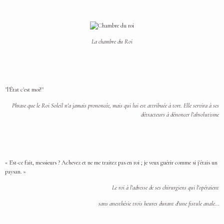
La chambre du Roi
"l'État c'est moi!"
Phrase que le Roi Soleil n'a jamais prononcée, mais qui lui est attribuée à tort. Elle servira à ses
détracteurs à dénoncer l'absolutisme
« Est-ce fait, messieurs ? Achevez et ne me traitez pas en roi ; je veux guérir comme si j'étais un
paysan. »
Le roi à l'adresse de ses chirurgiens qui l'opéraient
sans anesthésie trois heures durant d'une fistule anale...