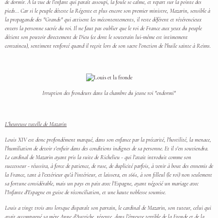
de dormir. À la vue de l'enfant qui paraît assoupi, la foule se calme, et repart sur la pointe des
pieds... Car si le peuple déteste la Régente et plus encore son premier ministre, Mazarin, sensible à
la propagande des "Grands" qui attisent les mécontentements, il reste déférent et révérencieux
envers la personne sacrée du roi. Il ne faut pas oublier que le roi de France aux yeux du peuple
détient son pouvoir directement de Dieu (ce dont le souverain lui-même est intimement
convaincu), sentiment renforcé quand il reçoit lors de son sacre l'onction de l'huile sainte à Reims.
Irruption des frondeurs dans la chambre du jeune roi "endormi"
L’heureuse tutelle de Mazarin
Louis XIV est donc profondément marqué, dans son enfance par la précarité, l'hostilité, la menace,
l'humiliation de devoir s'enfuir dans des conditions indignes de sa personne. Et il s'en souviendra.
Le cardinal de Mazarin ayant pris la suite de Richelieu - qui l'avait introduit comme son
successeur - réussira, à force de patience, de ruse, de duplicité parfois, à venir à bout des ennemis de
la France, tant à l'extérieur qu'à l'intérieur, et laissera, en 1661, à son filleul (le roi) non seulement
sa fortune considérable, mais un pays en paix avec l'Espagne, ayant négocié un mariage avec
l'Infante d'Espagne en guise de réconciliation, et une haute noblesse soumise.
Louis a vingt trois ans lorsque disparaît son parrain, le cardinal de Mazarin, son tuteur, celui qui
avait accompagné sa mère Anne d’Autriche, régente, dans l’épreuve terrible de la Fronde et de la