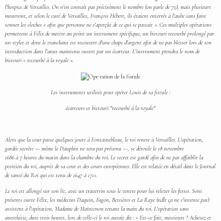
l'hospice de Versailles. On n'en connaît pas précisément le nombre (on parle de 75), mais plusieurs
mourront, et selon le curé de Versailles, François Hébert, ils étaient enterrés à l'aube sans faire
sonner les cloches « afin que personne ne s'aperçût de ce qui se passait ». Ces multiples opérations
permettent à Félix de mettre au point un instrument spécifique, un bistouri recourbé prolongé par
un stylet et dont le tranchant est recouvert d'une chape d'argent afin de ne pas blesser lors de son
introduction dans l'anus maintenu ouvert par un écarteur. L'instrument prendra le nom de
bistouri « recourbé à la royale ».
Les instruments utilisés pour opérer Louis de sa fistule :
écarteurs et bistouri "recourbé à la royale"
Alors que la cour passe quelques jours à Fontainebleau, le roi rentre à Versailles. L'opération,
gardée secrète — même le Dauphin ne sera pas prévenu —, se déroule le 18 novembre
1686 à 7 heures du matin dans la chambre du roi. Le secret est gardé afin de ne pas affaiblir la
position du roi, auprès de sa cour et des cours européennes. Elle est relatée en détail dans le Journal
de santé du Roi qui est tenu de 1647 à 1711.
Le roi est allongé sur son lit, avec un traversin sous le ventre pour lui relever les fesses. Sont
présents outre Félix, les médecins Daquin, Fagon, Bessières et La Raye (ndlr ça ne s'invente pas)
assistent à l'opération, Madame de Maintenon tenant la main du roi. L'opération sans
anesthésie, dure trois heures, lors de celle-ci le roi aurait dit : « Est-ce fait, messieurs ? Achevez et