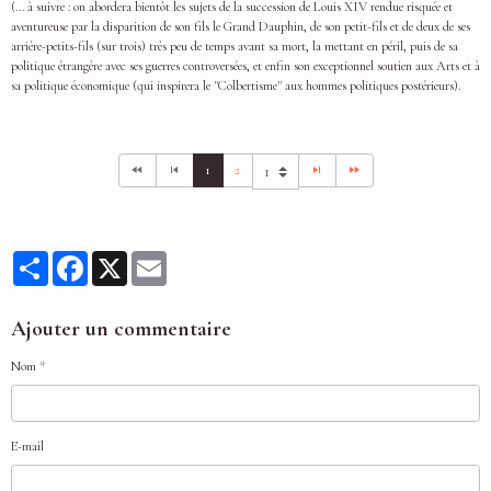
(... à suivre : on abordera bientôt les sujets de la succession de Louis XIV rendue risquée et
aventureuse par la disparition de son fils le Grand Dauphin, de son petit-fils et de deux de ses
arrière-petits-fils (sur trois) très peu de temps avant sa mort, la mettant en péril, puis de sa
politique étrangère avec ses guerres controversées, et enfin son exceptionnel soutien aux Arts et à
sa politique économique (qui inspirera le "Colbertisme" aux hommes politiques postérieurs).
1
2
Partager
Facebook
X
Email
Ajouter un commentaire
Nom
E-mail