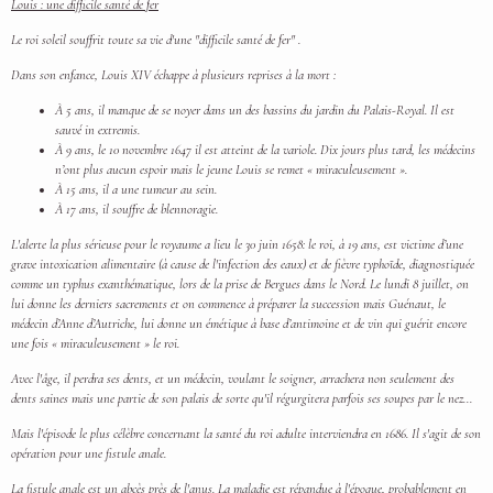
Louis : une difficile santé de fer
Le roi soleil souffrit toute sa vie d'une "difficile santé de fer" .
Dans son enfance, Louis XIV échappe à plusieurs reprises à la mort :
À 5 ans, il manque de se noyer dans un des bassins du jardin du Palais-Royal. Il est
sauvé in extremis.
À 9 ans, le 10 novembre 1647 il est atteint de la variole. Dix jours plus tard, les médecins
n’ont plus aucun espoir mais le jeune Louis se remet « miraculeusement ».
À 15 ans, il a une tumeur au sein.
À 17 ans, il souffre de blennoragie.
L'alerte la plus sérieuse pour le royaume a lieu le 30 juin 1658: le roi, à 19 ans, est victime d’une
grave intoxication alimentaire (à cause de l'infection des eaux) et de fièvre typhoïde, diagnostiquée
comme un typhus exanthématique, lors de la prise de Bergues dans le Nord. Le lundi 8 juillet, on
lui donne les derniers sacrements et on commence à préparer la succession mais Guénaut, le
médecin d’Anne d’Autriche, lui donne un émétique à base d’antimoine et de vin qui guérit encore
une fois « miraculeusement » le roi.
Avec l'âge, il perdra ses dents, et un médecin, voulant le soigner, arrachera non seulement des
dents saines mais une partie de son palais de sorte qu'il régurgitera parfois ses soupes par le nez...
Mais l'épisode le plus célèbre concernant la santé du roi adulte interviendra en 1686. Il s'agit de son
opération pour une fistule anale.
La fistule anale est un abcès près de l'anus. La maladie est répandue à l'époque, probablement en