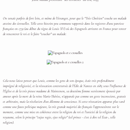
On venait parfois de fort loin, et même de l'étranger, pour que le "Très Chrétien" touche un malade
atteint des écrouelles. Telle cette histoire peu commune rapportée dans les registres d'une paroisse
française en 1732 (au début du règne de Louis XV) où des Espagnols arrivent en France pour tenter
de rencontrer le roi et le faire "toucher" un malade:
Cela nous laisse penser que Louis, comme les gens de son époque, était très profondément
imprégné de religiosité, et la révocation contreversée de l'Édit de Nantes en 1685 sous l'influence de
l'Église et de la très pieuse madame de Maintenon, sa deuxième femme secrètement épousée par
amour après la mort de la reine Marie-Thérèse, n'apparaît pas comme un geste inconscient, gratuit
et arbitraire, mais la résolution d'un dilemme de conscience. Si cette révocation apparut plus tard
comme une faute politique majeure, la très grande majorité des français l'approuvèrent sur le
moment, comme une mise en cohérence entre la religion du roi et l'unicité de la religion du
royaume, selon le principe "cujus regio, ejus religio" (tel prince - c'est à dire tel État-, telle
religion).