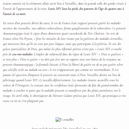
étaient amenés où la cérémonie allait avoir lieu à Versailles, dans la grande salle des gardes situés à
l’entrée de l’appartement de la reine.
Louis XIV lava les pieds des pauvres de l’âge de quatre ans à
l'année de sa mort
.
En vertu d’un pouvoir dérivé du sacre, le roi de France était supposé pouvoir guérir les malades
atteints des écrouelles, une adénite tuberculeuse, forme ganglionnaire de la tuberculose. Ce pouvoir
thaumaturgique était le signe d'une dimension quasi sacerdotale du Très Chrétien : les rois de
France selon Du Peyrat, « font les miracles de leur vivant par la guérison des malades écrouelles,
qui montrent bien qu’ils ne sont pas purs laïques, mais que participant à la prêtrise, ils ont des
grâces particulières de Dieu, que même les plus réformés prêtres n’ont pas. » Louis XIV a touché
près de
200 000 malades
. L’emploi du subjonctif date du règne de Louis XIV : « Dieu te guérisse »
et non plus « Dieu te guérit » ne doit pas être mis en rapport avec une baisse de la croyance au
pouvoir thaumaturgique ; la formule laissait à Dieu la liberté de guérir ou de ne pas guérir selon
que cela fût utile au malade ou non ; le roi n’apparaissait que comme un intermédiaire. Il n’a
jamais été question d’imputer le pouvoir au souverain mais à Dieu. Versailles devint un lieu de
pèlerinage quand Louis XIV s’y installa définitivement. Les malades étaient accueillis sous les
voûtes de l’Orangerie. Le contact avec les scrofuleux était éprouvant du fait du grand nombre des
malades à toucher et parce que la maladie pouvait se manifester par des plaies purulentes sur le
visage. En avril 1689, le chroniqueur du Mercure Galant précisa que Louis XIV, qui pratiqua ce rite
toute sa vie ne s'en plaignait pas.
Jeune malade présentant "des écrouelles" au cou, 1893