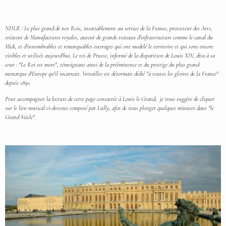
NDLR : Le plus grand de nos Rois, insatiablement au service de la France, protecteur des Arts,
créateur de Manufactures royales, auteur de grands travaux d'infrastructure comme le canal du
Midi, et d'innombrables et remarquables ouvrages qui ont modelé le territoire et qui sont encore
visibles et utilisés aujourd'hui. Le roi de Prusse, informé de la disparition de Louis XIV, dira à sa
cour : "Le Roi est mort", témoignant ainsi de la prééminence et du prestige du plus grand
monarque d'Europe qu'il incarnait. Versailles est désormais dédié "à toutes les gloires de la France"
depuis 1830.
Pour accompagner la lecture de cette page consacrée à Louis le Grand, je vous suggère de cliquer
sur le lien musical ci-dessous composé par Lully, afin de vous plonger quelques minutes dans "le
Grand Siècle".