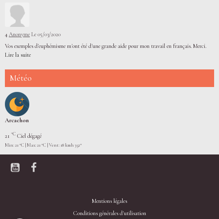
4
Anonyme
Le 05/03/2020
Vos exemples d'euphémisme m'ont été d'une grande aide pour mon travail en français. Merci.
Lire la suite
Météo
Arcachon
°C
21
Ciel dégagé
Min: 21 °C | Max: 21 °C | Vent: 18 kmh 352°
Mentions légales
Conditions générales d'utilisation