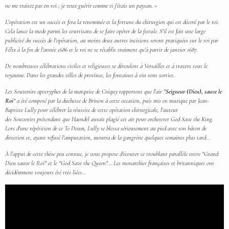
ne me traitez pas en roi ; je veux guérir comme si j'étais un paysan. »
L'opération est un succès et fera la renommée et la fortune du chirurgien qui est décoré par le roi.
Cela lance la mode parmi les courtisans de se faire opérer de la fistule. S'il est fait une large
publicité du succès de l'opération, au moins deux autres incisions seront pratiquées sur le roi par
Félix à la fin de l'année 1686 et le roi ne se rétablit vraiment qu'à partir de janvier 1687.
De nombreuses célébrations civiles et religieuses se déroulent à Versailles et à travers tout le
royaume. Dans les grandes villes de province, les fontaines à vin sont sorties.
Les Souvenirs apocryphes de la marquise de Créquy rapportent que l'air "
Seigneur (Dieu), sauve le
Roi
" a été composé par la duchesse de Brinon à cette occasion, puis mis en musique par Jean-
Baptiste Lully pour célébrer la réussite de cette opération chirurgicale, l'auteur
des Souvenirs prétendant que Haendel aurait plagié cet air pour orchestrer God Save the King.
Lors d'une répétition de ce Te Deum, Lully se blessa sérieusement au pied avec son bâton de
direction et, ayant refusé l'amputation, mourra de la gangrène quelques semaines plus tard...
À l'appui de cette thèse peu connue, je vous propose d'écouter ce troublant parallèle entre "Grand
Dieu sauve le Roi" et le "God Save the Queen"... Les monarchies françaises et britanniques ont
décidémment toujours été très liées...