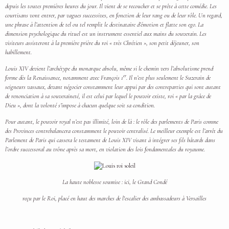
depuis les toutes premières heures du jour. Il vient de se recoucher et se prête à cette comédie. Les
courtisans vont entrer, par vagues successives, en fonction de leur rang ou de leur rôle. Un regard,
une phrase à l’attention de tel ou tel remplit le destinataire d’émotion et flatte son ego. La
dimension psychologique du rituel est un instrument essentiel aux mains du souverain. Les
visiteurs assisteront à la première prière du roi « très Chrétien », son petit déjeuner, son
habillement.
Louis XIV devient l’archétype du monarque absolu, même si le chemin vers l’absolutisme prend
er
forme dès la Renaissance, notamment avec François 1
. Il n’est plus seulement le Suzerain de
seigneurs vassaux, devant négocier constamment leur appui par des contreparties qui sont autant
de renonciation à sa souveraineté, il est celui par lequel le pouvoir existe, roi « par la grâce de
Dieu », dont la volonté s’impose à chacun quelque soit sa condition.
Pour autant, le pouvoir royal n’est pas illimité, loin de là : le rôle des parlements de Paris comme
des Provinces contrebalancera constamment le pouvoir centralisé. Le meilleur exemple est l’arrêt du
Parlement de Paris qui cassera le testament de Louis XIV visant à intégrer ses fils bâtards dans
l’ordre successoral au trône après sa mort, en violation des lois fondamentales du royaume.
La haute noblesse soumise : ici, le Grand Condé
reçu par le Roi, placé en haut des marches de l'escalier des ambassadeurs à Versailles