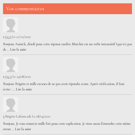
Vos commentaires
1
jyc33
Le 21/10/2022
Bonjour Annick, désolé pour cette réponse tardive. Marcher est un verbe intransitif (qui n'a pas
de ...
Lire la suite
2
jyc33
Le 24/08/2021
Bonjour Brigitte et mille excuses de ne pas avoir répondu avant. Après vérification, il faut
écrire : ...
Lire la suite
3
Brigitte Lafourcade
Le 08/04/2021
Bonjour, Je vous remercie mille fois pour cette explication. Je viens aussi d'entendre cette même
erreur ...
Lire la suite