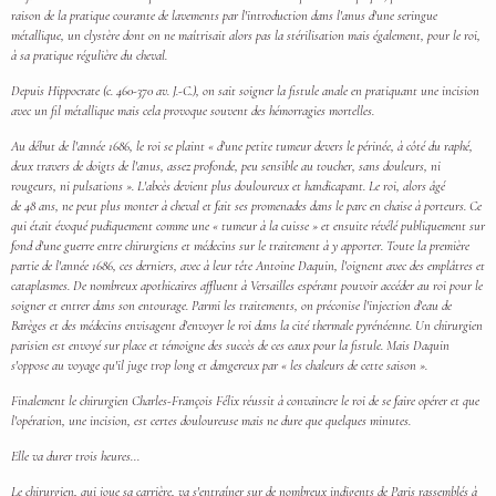
raison de la pratique courante de lavements par l'introduction dans l'anus d'une seringue
métallique, un clystère dont on ne maîtrisait alors pas la stérilisation mais également, pour le roi,
à sa pratique régulière du cheval.
Depuis Hippocrate (c. 460-370 av. J.-C.), on sait soigner la fistule anale en pratiquant une incision
avec un fil métallique mais cela provoque souvent des hémorragies mortelles.
Au début de l'année 1686, le roi se plaint « d'une petite tumeur devers le périnée, à côté du raphé,
deux travers de doigts de l'anus, assez profonde, peu sensible au toucher, sans douleurs, ni
rougeurs, ni pulsations ». L'abcès devient plus douloureux et handicapant. Le roi, alors âgé
de 48 ans, ne peut plus monter à cheval et fait ses promenades dans le parc en chaise à porteurs. Ce
qui était évoqué pudiquement comme une « tumeur à la cuisse » et ensuite révélé publiquement sur
fond d'une guerre entre chirurgiens et médecins sur le traitement à y apporter. Toute la première
partie de l'année 1686, ces derniers, avec à leur tête Antoine Daquin, l'oignent avec des emplâtres et
cataplasmes. De nombreux apothicaires affluent à Versailles espérant pouvoir accéder au roi pour le
soigner et entrer dans son entourage. Parmi les traitements, on préconise l'injection d'eau de
Barèges et des médecins envisagent d'envoyer le roi dans la cité thermale pyrénéenne. Un chirurgien
parisien est envoyé sur place et témoigne des succès de ces eaux pour la fistule. Mais Daquin
s'oppose au voyage qu'il juge trop long et dangereux par « les chaleurs de cette saison ».
Finalement le chirurgien Charles-François Félix réussit à convaincre le roi de se faire opérer et que
l'opération, une incision, est certes douloureuse mais ne dure que quelques minutes.
Elle va durer trois heures...
Le chirurgien, qui joue sa carrière, va s'entraîner sur de nombreux indigents de Paris rassemblés à