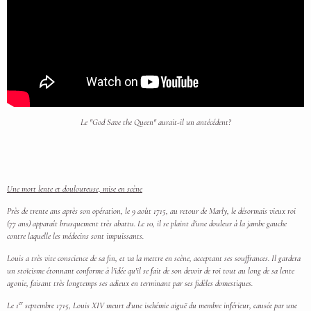
Le "God Save the Queen" aurait-il un antécédent?
Une mort lente et douloureuse, mise en scène
Près de trente ans après son opération, le 9 août 1715, au retour de Marly, le désormais vieux roi
(77 ans) apparaît brusquement très abattu. Le 10, il se plaint d’une douleur à la jambe gauche
contre laquelle les médecins sont impuissants.
Louis a très vite conscience de sa fin, et va la mettre en scène, acceptant ses souffrances. Il gardera
un stoïcisme étonnant conforme à l'idée qu'il se fait de son devoir de roi tout au long de sa lente
agonie, faisant très longtemps ses adieux en terminant par ses fidèles domestiques.
er
Le 1
septembre 1715, Louis XIV meurt d'une ischémie aiguë du membre inférieur, causée par une