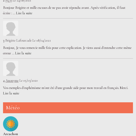
2
jyc33
Le 24/08/2021
Bonjour Brigitte et mille excuses de ne pas avoir répondu avant. Après vérification, il faut
écrire : ...
Lire la suite
3
Brigitte Lafourcade
Le 08/04/2021
Bonjour, Je vous remercie mille fois pour cette explication. Je viens aussi d'entendre cette même
erreur ...
Lire la suite
4
Anonyme
Le 05/03/2020
Vos exemples d'euphémisme m'ont été d'une grande aide pour mon travail en français. Merci.
Lire la suite
Météo
Arcachon