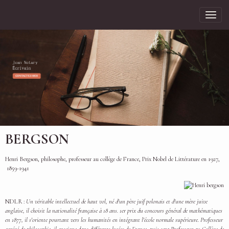
BERGSON
Henri Bergson, philosophe, professeur au collège de France, Prix Nobel de Littérature en 1927,
1859-1941
NDLR :
Un véritable intellectuel de haut vol, né d'un père juif polonais et d'une mère juive
anglaise, il choisit la nationalité française à 18 ans. 1er prix du concours général de mathématiques
en 1877, il s'oriente pourtant vers les humanités en intégrant l'école normale supérieure. Professeur