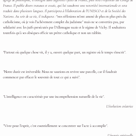
agrégé de philosophie, il enseigne dans différents lycées de France, puis sera Professeur au Collège de
France. Il publie divers travaux et essais, qui lui vaudront une notoriété internationale et sera
traduit dans plusieurs langues. Il participera à l'élaboration de l'UNESCO et de la Société des
Nations. Au soir de sa vie, il indiquera : "m
es réflexions m’ont amené de plus en plus près du
catholicisme, où je vois l’achèvement complet du judaïsme" mais ne se convertira pas, par
solidarité avec les juifs persécutés par l'Allemagne nazie et le régime de Vichy. Il souhaitera
toutefois qu'à ses obsèques officie un prêtre catholique et non un rabbin.
"
Partout où quelque chose vit, il y a, ouvert quelque part, un registre où le temps s'inscrit".
"Notre durée est irréversible. Nous ne saurions en revivre une parcelle, car il faudrait
commencer par effacer le souvenir de tout ce qui a suivi".
"L'intelligence est caractérisée par une incompréhension naturelle de la vie".
L'évolution créatrice
"Vivre pour l'esprit, c'est essentiellement se concentrer sur l'acte à accomplir".
L'énergie spirituelle