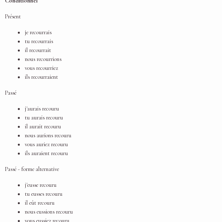
Conditionnel
Présent
je recourrais
tu recourrais
il recourrait
nous recourrions
vous recourriez
ils recourraient
Passé
j'aurais recouru
tu aurais recouru
il aurait recouru
nous aurions recouru
vous auriez recouru
ils auraient recouru
Passé - forme alternative
j'eusse recouru
tu eusses recouru
il eût recouru
nous eussions recouru
vous eussiez recouru