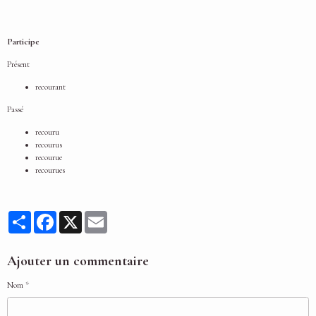
Participe
Présent
recourant
Passé
recouru
recourus
recourue
recourues
Partager
Facebook
X
Email
Ajouter un commentaire
Nom