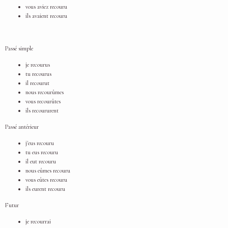
vous aviez recouru
ils avaient recouru
Passé simple
je recourus
tu recourus
il recourut
nous recourûmes
vous recourûtes
ils recoururent
Passé antérieur
j'eus recouru
tu eus recouru
il eut recouru
nous eûmes recouru
vous eûtes recouru
ils eurent recouru
Futur
je recourrai