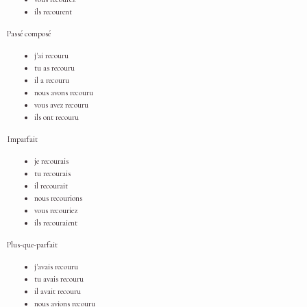
ils recourent
Passé composé
j'ai recouru
tu as recouru
il a recouru
nous avons recouru
vous avez recouru
ils ont recouru
Imparfait
je recourais
tu recourais
il recourait
nous recourions
vous recouriez
ils recouraient
Plus-que-parfait
j'avais recouru
tu avais recouru
il avait recouru
nous avions recouru