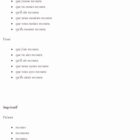
que j'eusse recouru
que tu eusses recouru
qu'il eût recouru
que nous eussions recouru
que vous eussiez recouru
qu'ils eussent recouru
Passé
que j'aie recouru
que tu aies recouru
qu'il ait recouru
que nous ayons recouru
que vous ayez recouru
qu'ils aient recouru
Impératif
Présent
recours
recourons
recourez