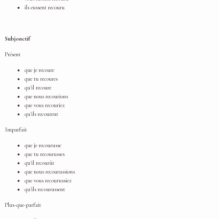
ils eussent recouru
Subjonctif
Présent
que je recoure
que tu recoures
qu'il recoure
que nous recourions
que vous recouriez
qu'ils recourent
Imparfait
que je recourusse
que tu recourusses
qu'il recourût
que nous recourussions
que vous recourussiez
qu'ils recourussent
Plus-que-parfait