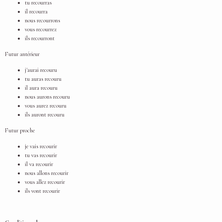
tu recourras
il recourra
nous recourrons
vous recourrez
ils recourront
Futur antérieur
j'aurai recouru
tu auras recouru
il aura recouru
nous aurons recouru
vous aurez recouru
ils auront recouru
Futur proche
je vais recourir
tu vas recourir
il va recourir
nous allons recourir
vous allez recourir
ils vont recourir