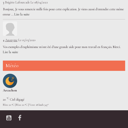
3
Brigitte Lafourcade
Le 08/04/2021
Bonjour, Je vous remercie mille fois pour cette explication. Je viens aussi d'entendre cette même
erreur ...
Lire la suite
4
Anonyme
Le 05/03/2020
Vos exemples d'euphémisme m'ont été d'une grande aide pour mon travail en français. Merci.
Lire la suite
Météo
Arcachon
°C
20
Ciel dégagé
Min: 20 °C | Max: 20 °C | Vent: 18 kmh 347°