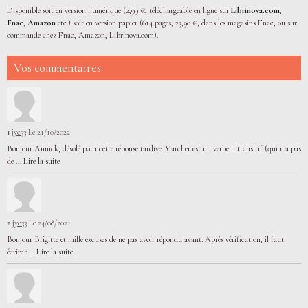
Disponible soit en version numérique (2,99 €, téléchargeable en ligne sur
Librinova.com
,
Fnac
,
Amazon
etc.) soit en version papier (614 pages, 23,90 €, dans les magasins Fnac, ou sur
commande chez Fnac, Amazon, Librinova.com).
Vos commentaires
1
jyc33
Le 21/10/2022
Bonjour Annick, désolé pour cette réponse tardive. Marcher est un verbe intransitif (qui n'a pas
de ...
Lire la suite
2
jyc33
Le 24/08/2021
Bonjour Brigitte et mille excuses de ne pas avoir répondu avant. Après vérification, il faut
écrire : ...
Lire la suite