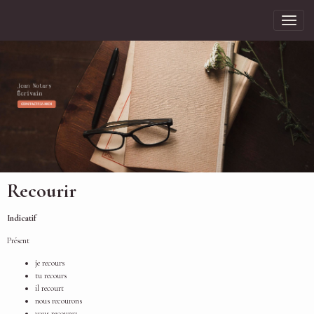
Recourir
Indicatif
Présent
je recours
tu recours
il recourt
nous recourons
vous recourez