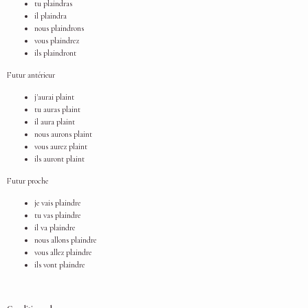
tu plaindras
il plaindra
nous plaindrons
vous plaindrez
ils plaindront
Futur antérieur
j'aurai plaint
tu auras plaint
il aura plaint
nous aurons plaint
vous aurez plaint
ils auront plaint
Futur proche
je vais plaindre
tu vas plaindre
il va plaindre
nous allons plaindre
vous allez plaindre
ils vont plaindre