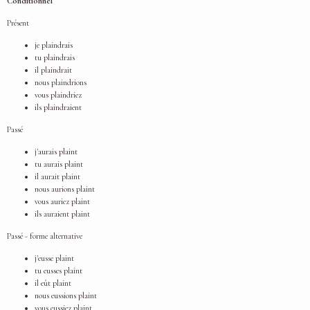
Conditionnel
Présent
je plaindrais
tu plaindrais
il plaindrait
nous plaindrions
vous plaindriez
ils plaindraient
Passé
j'aurais plaint
tu aurais plaint
il aurait plaint
nous aurions plaint
vous auriez plaint
ils auraient plaint
Passé - forme alternative
j'eusse plaint
tu eusses plaint
il eût plaint
nous eussions plaint
vous eussiez plaint