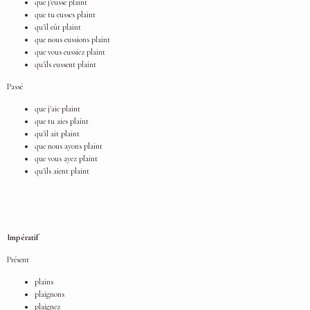
que j'eusse plaint
que tu eusses plaint
qu'il eût plaint
que nous eussions plaint
que vous eussiez plaint
qu'ils eussent plaint
Passé
que j'aie plaint
que tu aies plaint
qu'il ait plaint
que nous ayons plaint
que vous ayez plaint
qu'ils aient plaint
Impératif
Présent
plains
plaignons
plaignez