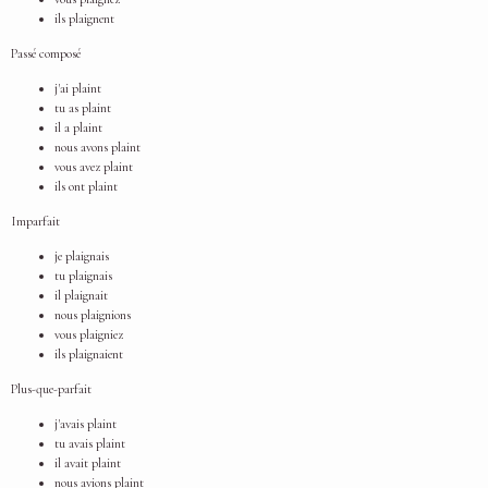
ils plaignent
Passé composé
j'ai plaint
tu as plaint
il a plaint
nous avons plaint
vous avez plaint
ils ont plaint
Imparfait
je plaignais
tu plaignais
il plaignait
nous plaignions
vous plaigniez
ils plaignaient
Plus-que-parfait
j'avais plaint
tu avais plaint
il avait plaint
nous avions plaint