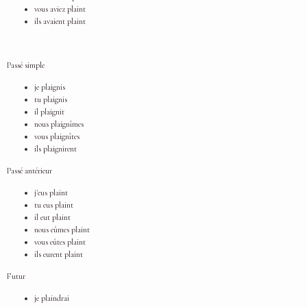
vous aviez plaint
ils avaient plaint
Passé simple
je plaignis
tu plaignis
il plaignit
nous plaignîmes
vous plaignîtes
ils plaignirent
Passé antérieur
j'eus plaint
tu eus plaint
il eut plaint
nous eûmes plaint
vous eûtes plaint
ils eurent plaint
Futur
je plaindrai