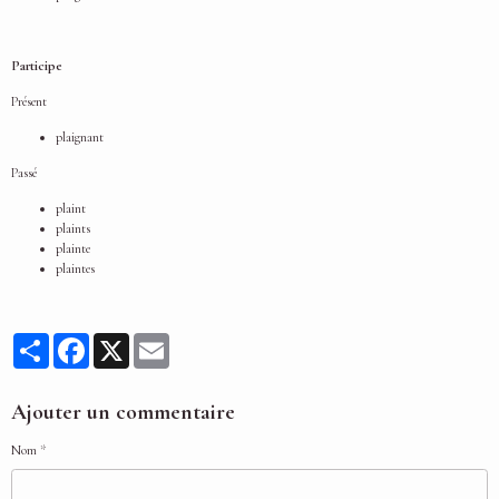
Participe
Présent
plaignant
Passé
plaint
plaints
plainte
plaintes
Partager
Facebook
X
Email
Ajouter un commentaire
Nom