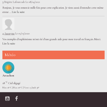
3
Brigitte Lafourcade
Le 08/04/2021
Bonjour, Je vous remercie mille fois pour cette explication. Je viens aussi d'entendre cette même
erreur ...
Lire la suite
4
Anonyme
Le 05/03/2020
Vos exemples d'euphémisme m'ont été d'une grande aide pour mon travail en français. Merci.
Lire la suite
Météo
Arcachon
°C
18
Ciel dégagé
Min: 18 °C | Max: 18 °C | Vent: 15 kmh 58°