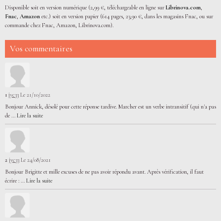
Disponible soit en version numérique (2,99 €, téléchargeable en ligne sur
Librinova.com
,
Fnac
,
Amazon
etc.) soit en version papier (614 pages, 23,90 €, dans les magasins Fnac, ou sur
commande chez Fnac, Amazon, Librinova.com).
Vos commentaires
1
jyc33
Le 21/10/2022
Bonjour Annick, désolé pour cette réponse tardive. Marcher est un verbe intransitif (qui n'a pas
de ...
Lire la suite
2
jyc33
Le 24/08/2021
Bonjour Brigitte et mille excuses de ne pas avoir répondu avant. Après vérification, il faut
écrire : ...
Lire la suite