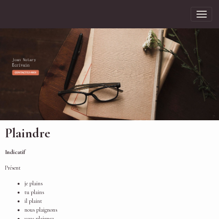
Plaindre
Indicatif
Présent
je plains
tu plains
il plaint
nous plaignons
vous plaignez