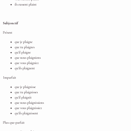
ils eussent plaint
Subjonctif
Présent
que je plaigne
que tu plaignes
qu'il plaigne
que nous plaignions
que vous plaigniez
qu'ils plaignent
Imparfait
que je plaignisse
que tu plaignisses
qu'il plaignît
que nous plaignissions
que vous plaignissiez
qu'ils plaignissent
Plus-que-parfait