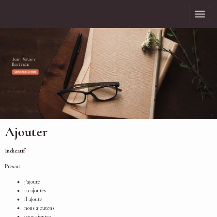
Ajouter
Indicatif
Présent
j'ajoute
tu ajoutes
il ajoute
nous ajoutons
vous ajoutez