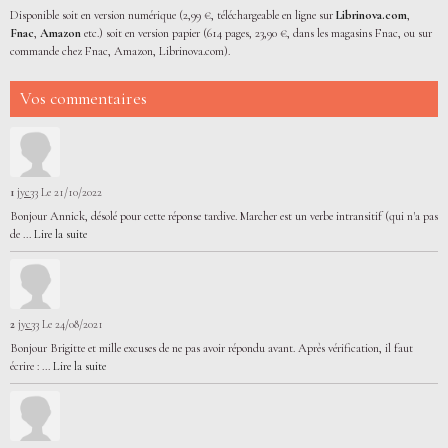
Disponible soit en version numérique (2,99 €, téléchargeable en ligne sur
Librinova.com
,
Fnac
,
Amazon
etc.) soit en version papier (614 pages, 23,90 €, dans les magasins Fnac, ou sur
commande chez Fnac, Amazon, Librinova.com).
Vos commentaires
1
jyc33
Le 21/10/2022
Bonjour Annick, désolé pour cette réponse tardive. Marcher est un verbe intransitif (qui n'a pas
de ...
Lire la suite
2
jyc33
Le 24/08/2021
Bonjour Brigitte et mille excuses de ne pas avoir répondu avant. Après vérification, il faut
écrire : ...
Lire la suite