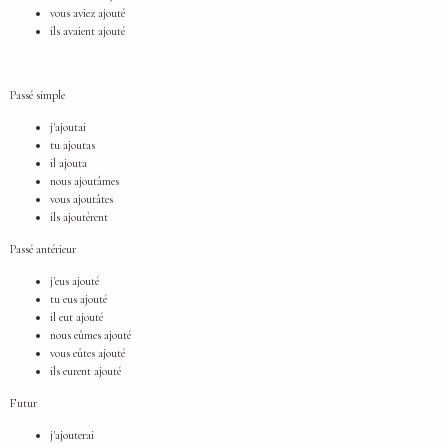
vous aviez ajouté
ils avaient ajouté
Passé simple
j'ajoutai
tu ajoutas
il ajouta
nous ajoutâmes
vous ajoutâtes
ils ajoutèrent
Passé antérieur
j'eus ajouté
tu eus ajouté
il eut ajouté
nous eûmes ajouté
vous eûtes ajouté
ils eurent ajouté
Futur
j'ajouterai