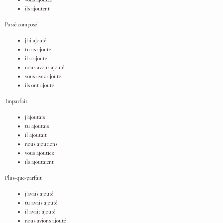
ils ajoutent
Passé composé
j'ai ajouté
tu as ajouté
il a ajouté
nous avons ajouté
vous avez ajouté
ils ont ajouté
Imparfait
j'ajoutais
tu ajoutais
il ajoutait
nous ajoutions
vous ajoutiez
ils ajoutaient
Plus-que-parfait
j'avais ajouté
tu avais ajouté
il avait ajouté
nous avions ajouté