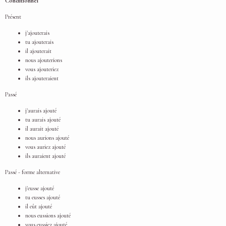
Conditionnel
Présent
j'ajouterais
tu ajouterais
il ajouterait
nous ajouterions
vous ajouteriez
ils ajouteraient
Passé
j'aurais ajouté
tu aurais ajouté
il aurait ajouté
nous aurions ajouté
vous auriez ajouté
ils auraient ajouté
Passé - forme alternative
j'eusse ajouté
tu eusses ajouté
il eût ajouté
nous eussions ajouté
vous eussiez ajouté