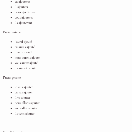
tu ajouteras
il ajoutera
nous ajouterons
vous ajouterez
ils ajouteront
Futur antérieur
j'aurai ajouté
tu auras ajouté
il aura ajouté
nous aurons ajouté
vous aurez ajouté
ils auront ajouté
Futur proche
je vais ajouter
tu vas ajouter
il va ajouter
nous allons ajouter
vous allez ajouter
ils vont ajouter