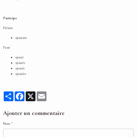
Participe
Présent
ajoutant
Passé
ajouté
ajoutés
ajoutée
ajoutées
Partager
Facebook
X
Email
Ajouter un commentaire
Nom