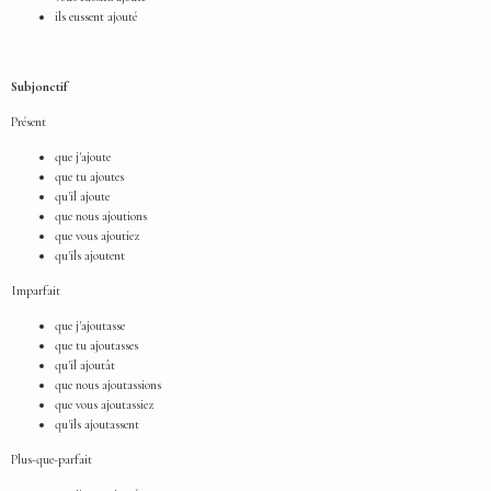
ils eussent ajouté
Subjonctif
Présent
que j'ajoute
que tu ajoutes
qu'il ajoute
que nous ajoutions
que vous ajoutiez
qu'ils ajoutent
Imparfait
que j'ajoutasse
que tu ajoutasses
qu'il ajoutât
que nous ajoutassions
que vous ajoutassiez
qu'ils ajoutassent
Plus-que-parfait