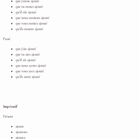
que j'eusse ajouté
que tu eusses ajouté
qu'il eût ajouté
que nous eussions ajouté
que vous eussiez ajouté
qu'ils eussent ajouté
Passé
que j'aie ajouté
que tu aies ajouté
qu'il ait ajouté
que nous ayons ajouté
que vous ayez ajouté
qu'ils aient ajouté
Impératif
Présent
ajoute
ajoutons
ajoutez