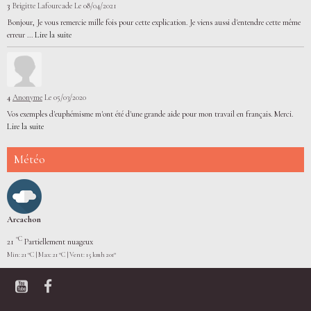
3
Brigitte Lafourcade
Le 08/04/2021
Bonjour, Je vous remercie mille fois pour cette explication. Je viens aussi d'entendre cette même
erreur ...
Lire la suite
4
Anonyme
Le 05/03/2020
Vos exemples d'euphémisme m'ont été d'une grande aide pour mon travail en français. Merci.
Lire la suite
Météo
Arcachon
°C
21
Partiellement nuageux
Min: 21 °C | Max: 21 °C | Vent: 15 kmh 201°