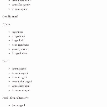
nous allons agonir
vous allez agonir
ils vont agonir
Conditionnel
Présent
j'agonirais
tu agonirais
il agonirait
nous agonirions
vous agoniriez
ils agoniraient
Passé
j'aurais agoni
tu aurais agoni
il aurait agoni
nous aurions agoni
vous auriez agoni
ils auraient agoni
Passé - forme alternative
j'eusse agoni