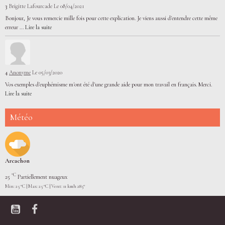
3
Brigitte Lafourcade
Le 08/04/2021
Bonjour, Je vous remercie mille fois pour cette explication. Je viens aussi d'entendre cette même
erreur ...
Lire la suite
4
Anonyme
Le 05/03/2020
Vos exemples d'euphémisme m'ont été d'une grande aide pour mon travail en français. Merci.
Lire la suite
Météo
Arcachon
°C
25
Partiellement nuageux
Min: 25 °C | Max: 25 °C | Vent: 11 kmh 285°