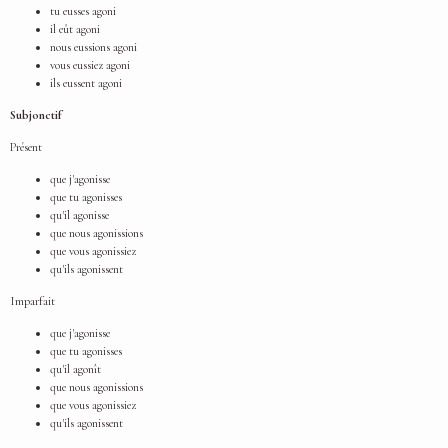
tu eusses agoni
il eût agoni
nous eussions agoni
vous eussiez agoni
ils eussent agoni
Subjonctif
Présent
que j'agonisse
que tu agonisses
qu'il agonisse
que nous agonissions
que vous agonissiez
qu'ils agonissent
Imparfait
que j'agonisse
que tu agonisses
qu'il agonît
que nous agonissions
que vous agonissiez
qu'ils agonissent