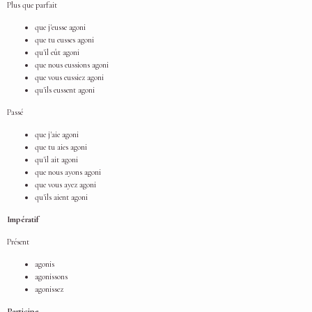
Plus que parfait
que j'eusse agoni
que tu eusses agoni
qu'il eût agoni
que nous eussions agoni
que vous eussiez agoni
qu'ils eussent agoni
Passé
que j'aie agoni
que tu aies agoni
qu'il ait agoni
que nous ayons agoni
que vous ayez agoni
qu'ils aient agoni
Impératif
Présent
agonis
agonissons
agonissez
Participe