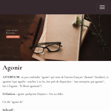
Agonir
ATTENTION
: ne pas confondre "agonir" qui vient de l'ancien français "ahonnir" (insulter), et
agoniser (qui signifie : toucher à sa fin, être prêt de disparaître : "une entreprise qui agonise",
être à l'agonie : "le blessé agonisait")
Définition :
agonir quelqu'un d'injures = l'en accabler.
On dit "agonir de".
Indicatif :