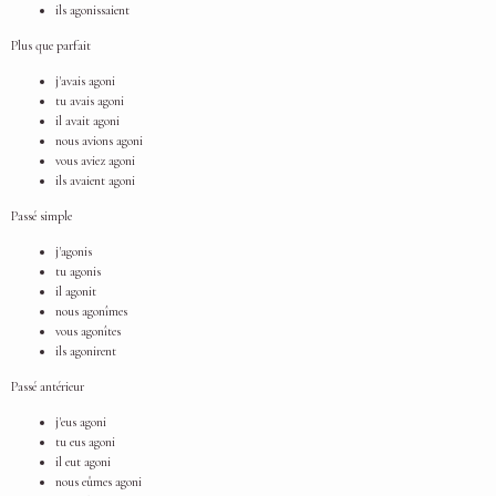
ils agonissaient
Plus que parfait
j'avais agoni
tu avais agoni
il avait agoni
nous avions agoni
vous aviez agoni
ils avaient agoni
Passé simple
j'agonis
tu agonis
il agonit
nous agonîmes
vous agonîtes
ils agonirent
Passé antérieur
j'eus agoni
tu eus agoni
il eut agoni
nous eûmes agoni