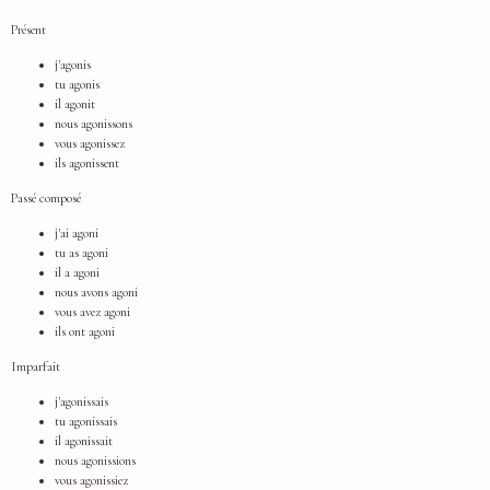
Présent
j'agonis
tu agonis
il agonit
nous agonissons
vous agonissez
ils agonissent
Passé composé
j'ai agoni
tu as agoni
il a agoni
nous avons agoni
vous avez agoni
ils ont agoni
Imparfait
j'agonissais
tu agonissais
il agonissait
nous agonissions
vous agonissiez