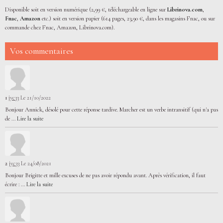
Disponible soit en version numérique (2,99 €, téléchargeable en ligne sur
Librinova.com
,
Fnac
,
Amazon
etc.) soit en version papier (614 pages, 23,90 €, dans les magasins Fnac, ou sur
commande chez Fnac, Amazon, Librinova.com).
Vos commentaires
1
jyc33
Le 21/10/2022
Bonjour Annick, désolé pour cette réponse tardive. Marcher est un verbe intransitif (qui n'a pas
de ...
Lire la suite
2
jyc33
Le 24/08/2021
Bonjour Brigitte et mille excuses de ne pas avoir répondu avant. Après vérification, il faut
écrire : ...
Lire la suite