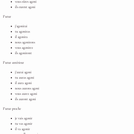
vous eûtes agoni
ils eurent agoni
Futur
j'agonirai
tu agoniras
il agonira
nous agonirons
vous agonirez
ils agoniront
Futur antérieur
j'aurai agoni
tu auras agoni
il aura agoni
nous aurons agoni
vous aurez agoni
ils auront agoni
Futur proche
je vais agonir
tu vas agonir
il va agonir