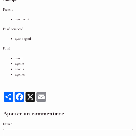
Présent
agonissant
Passé composé
ayant agoni
Passé
agoni
agonie
agonis
agonies
Partager
Facebook
X
Email
Ajouter un commentaire
Nom