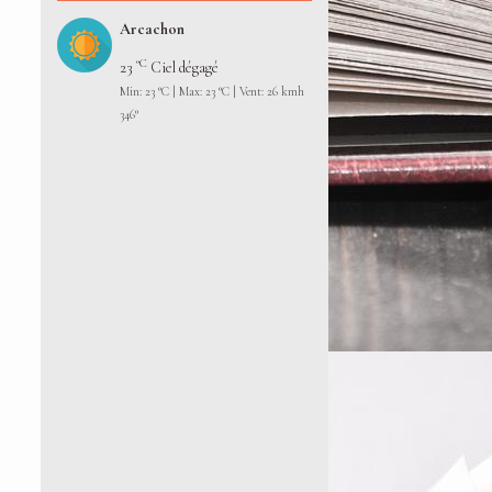
Arcachon
°C
23
Ciel dégagé
Min: 23 °C | Max: 23 °C | Vent: 26 kmh
346°