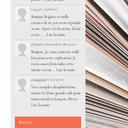
2
jyc33
Le 24/08/2021
Bonjour Brigitte et mille
excuses de ne pas avoir répondu
avant. Après vérification, il faut
écrire : ...
Lire la suite
3
Brigitte Lafourcade
Le 08/04/2021
Bonjour, Je vous remercie mille
fois pour cette explication. Je
viens aussi d'entendre cette
même erreur ...
Lire la suite
4
Anonyme
Le 05/03/2020
Vos exemples d'euphémisme
m'ont été d'une grande aide pour
mon travail en français. Merci.
Lire la suite
Météo