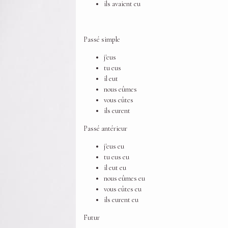
ils avaient eu
Passé simple
j'eus
tu eus
il eut
nous eûmes
vous eûtes
ils eurent
Passé antérieur
j'eus eu
tu eus eu
il eut eu
nous eûmes eu
vous eûtes eu
ils eurent eu
Futur