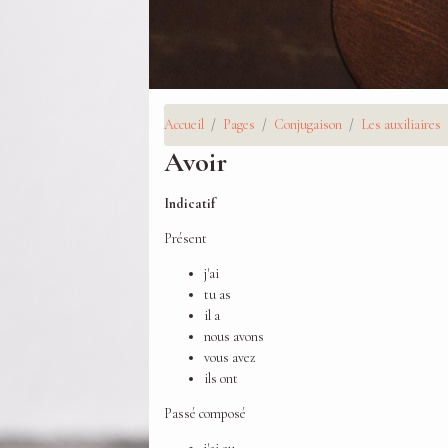
Accueil
Pages
Conjugaison
Les auxiliaires
Avoir
Indicatif
Présent
j'ai
tu as
il a
nous avons
vous avez
ils ont
Passé composé