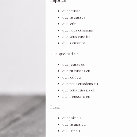
Imparfait
que j'eusse
que tu eusses
qu'il eût
que nous eussions
que vous eussiez
qu'ils eussent
Plus-que-parfait
que j'eusse eu
que tu eusses eu
qu'il eût eu
que nous eussions eu
que vous eussiez eu
qu'ils eussent eu
Passé
que j'aie eu
que tu aies eu
qu'il ait eu