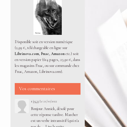
Disponible soit en version numérique
(2,99 €, téléchargeable en ligne sur
Librinova.com
,
Fnac
,
Amazon
etc.) soit
en version papier (614 pages, 23,90 €, dans
les magasins Fnac, ou sur commande chez
Fnac, Amazon, Librinova.com).
Vos commentaires
1
jyc33
Le 21/10/2022
Bonjour Annick, désolé pour
cette réponse tardive. Marcher
est un verbe intransitif (qui n'a
pas de ...
Lire la suite