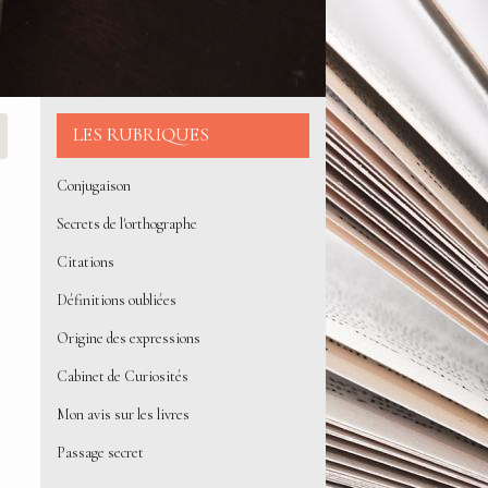
LES RUBRIQUES
Conjugaison
Secrets de l'orthographe
Citations
Définitions oubliées
Origine des expressions
Cabinet de Curiosités
Mon avis sur les livres
Passage secret