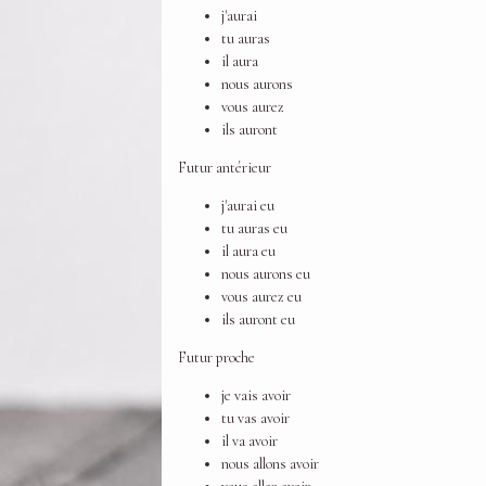
j'aurai
tu auras
il aura
nous aurons
vous aurez
ils auront
Futur antérieur
j'aurai eu
tu auras eu
il aura eu
nous aurons eu
vous aurez eu
ils auront eu
Futur proche
je vais avoir
tu vas avoir
il va avoir
nous allons avoir