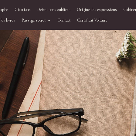
raphe
Citations
Définitions oubliées
Origine des expressions
Cabinet
les livres
Passage secret
Contact
Certificat Voltaire