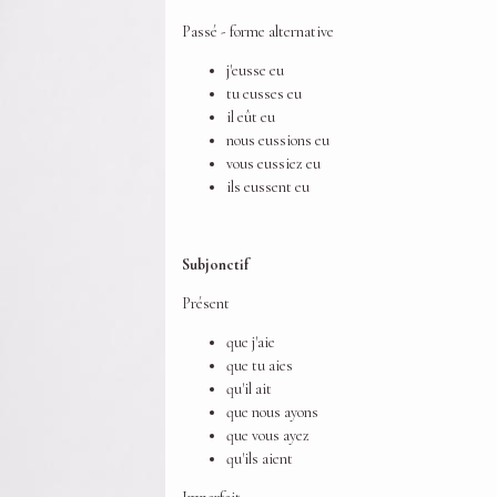
Passé - forme alternative
j'eusse eu
tu eusses eu
il eût eu
nous eussions eu
vous eussiez eu
ils eussent eu
Subjonctif
Présent
que j'aie
que tu aies
qu'il ait
que nous ayons
que vous ayez
qu'ils aient