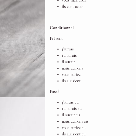
vous allez avoir
ils vont avoir
Conditionnel
Présent
j'aurais
tu aurais
il aurait
nous aurions
vous auriez
ils auraient
Passé
j'aurais eu
tu aurais eu
il aurait eu
nous aurions eu
vous auriez eu
ils auraient eu