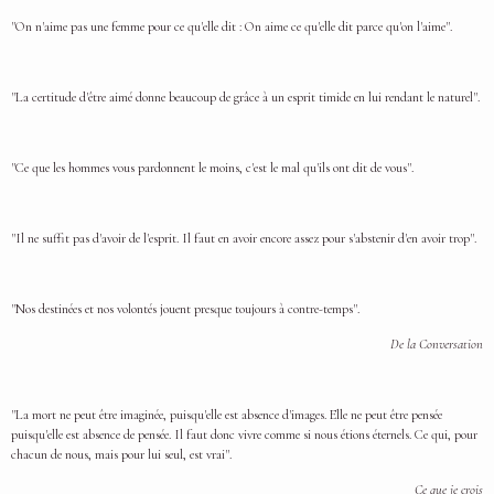
"On n'aime pas une femme pour ce qu'elle dit : On aime ce qu'elle dit parce qu'on l'aime".
"La certitude d'être aimé donne beaucoup de grâce à un esprit timide en lui rendant le naturel".
"Ce que les hommes vous pardonnent le moins, c'est le mal qu'ils ont dit de vous".
"Il ne suffit pas d'avoir de l'esprit. Il faut en avoir encore assez pour s'abstenir d'en avoir trop".
"Nos destinées et nos volontés jouent presque toujours à contre-temps".
De la Conversation
"La mort ne peut être imaginée, puisqu'elle est absence d'images. Elle ne peut être pensée
puisqu'elle est absence de pensée. Il faut donc vivre comme si nous étions éternels. Ce qui, pour
chacun de nous, mais pour lui seul, est vrai".
Ce que je crois