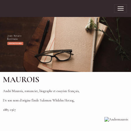
MAUROIS
André Maurois, romancier, biographe et essayiste français,
De son nom d'origine Émile Salomon Whilelm Herzog,
1885-1967