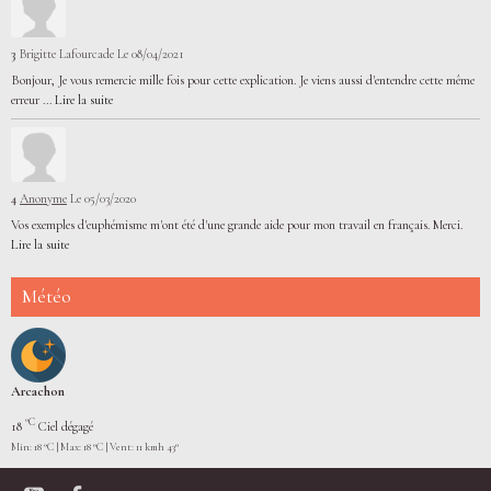
3
Brigitte Lafourcade
Le 08/04/2021
Bonjour, Je vous remercie mille fois pour cette explication. Je viens aussi d'entendre cette même
erreur ...
Lire la suite
4
Anonyme
Le 05/03/2020
Vos exemples d'euphémisme m'ont été d'une grande aide pour mon travail en français. Merci.
Lire la suite
Météo
Arcachon
°C
18
Ciel dégagé
Min: 18 °C | Max: 18 °C | Vent: 11 kmh 43°