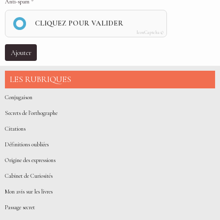
Anti-spam
CLIQUEZ POUR VALIDER
IconCaptcha ©
Ajouter
LES RUBRIQUES
Conjugaison
Secrets de l'orthographe
Citations
Définitions oubliées
Origine des expressions
Cabinet de Curiosités
Mon avis sur les livres
Passage secret