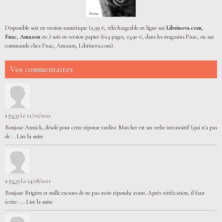
Disponible soit en version numérique (2,99 €, téléchargeable en ligne sur
Librinova.com
,
Fnac
,
Amazon
etc.) soit en version papier (614 pages, 23,90 €, dans les magasins Fnac, ou sur
commande chez Fnac, Amazon, Librinova.com).
Vos commentaires
1
jyc33
Le 21/10/2022
Bonjour Annick, désolé pour cette réponse tardive. Marcher est un verbe intransitif (qui n'a pas
de ...
Lire la suite
2
jyc33
Le 24/08/2021
Bonjour Brigitte et mille excuses de ne pas avoir répondu avant. Après vérification, il faut
écrire : ...
Lire la suite